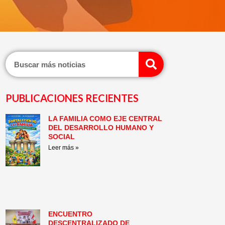
Search
PUBLICACIONES RECIENTES
LA FAMILIA COMO EJE CENTRAL
Page
Page
Page
Page
Page
Page
DEL DESARROLLO HUMANO Y
SOCIAL
Leer más »
ENCUENTRO
DESCENTRALIZADO DE