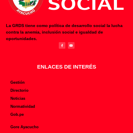
La GRDS tiene como política de desarrollo social la lucha
contra la anemia, inclusión social e igualdad de
F
Y
oportunidades.
a
o
c
u
e
t
b
u
o
b
o
e
k
-
f
ENLACES DE INTERÉS
Gestión
Directorio
Noticias
Normatividad
Gob.pe
Gore Ayacucho