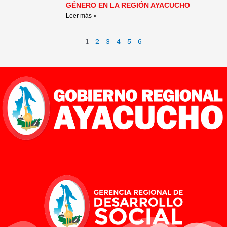
GÉNERO EN LA REGIÓN AYACUCHO
Leer más »
1
2
3
4
5
6