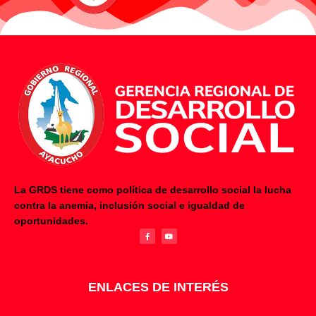
La GRDS tiene como política de desarrollo social la lucha
contra la anemia, inclusión social e igualdad de
F
Y
oportunidades.
a
o
c
u
e
t
b
u
o
b
o
e
k
-
f
ENLACES DE INTERÉS